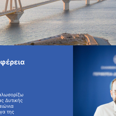
ιφέρεια
καλωσορίζω
ας Δυτικής
αιώνια
γα της