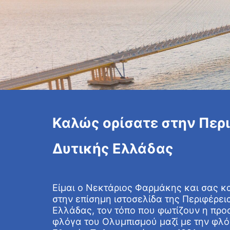
Καλώς ορίσατε στην Περ
Δυτικής Ελλάδας
Είμαι ο Νεκτάριος Φαρμάκης και σας 
στην επίσημη ιστοσελίδα της Περιφέρει
Ελλάδας, τον τόπο που φωτίζουν η προ
φλόγα του Ολυμπισμού μαζί με την φλό