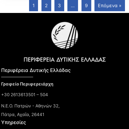
1
2
3
…
9
Επόμενα »
Περιφέρεια Δυτικής Ελλάδας​
Γραφείο Περιφερειάρχη
+30 2613613501 – 504
Ν.Ε.Ο. Πατρών - Αθηνών 32,
Πάτρα, Αχαΐα, 26441
Υπηρεσίες