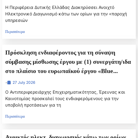
Π.Ε Ηλείας, για 24 μήνες
Η Περιφέρεια Δυτικής Ελλάδας Διακηρύσσει Ανοιχτό
Ηλεκτρονικό Διαγωνισμό κάτω των ορίων για την «παροχή
υπηρεσιών
Περισσότερα
Πρόσκληση ενδιαφέροντος για τη σύναψη
σύμβασης μίσθωσης έργου με (1) συνεργάτη/ιδα
στο πλαίσιο του ευρωπαϊκού έργου «Blue
Technologies for competitiveness and
•
27 July 2026
sustainable innovation of SMEs» _ «Γαλάζιες
Ο Αντιπεριφερειάρχης Επιχειρηματικότητας, Έρευνας και
Τεχνολογίες για την ανταγωνιστικότητα και τη
Καινοτομίας προσκαλεί τους ενδιαφερόμενους για την
υποβολή προτάσεων για τη
βιώσιμη καινοτομία των ΜΜΕ», με ακρωνύμιο
“BLUE TECH”, του προγράμματος Interreg VI-
Περισσότερα
A Ελλάδα-Ιταλία (GR-IT).
Aνοικτός ηλεκτ. διαγωνισμός κάτω των ορίων