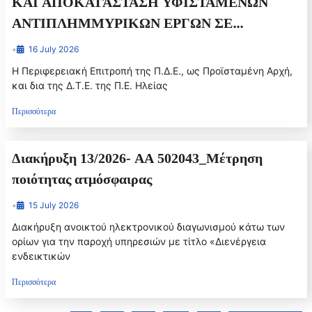
ΚΑΙ ΑΠΟΚΑΤΆΣΤΑΣΗ ΥΦΙΣΤΑΜΕΝΩΝ
ΑΝΤΙΠΛΗΜΜΥΡΙΚΩΝ ΕΡΓΩΝ ΣΕ
ΠΟΤΑΜΟΥΣ ΚΑΙ ΧΕΙΜΑΡΟΥΣ ΤΩΝ
•
16 July 2026
ΥΔΑΤΙΚΩΝ ΔΙΑΜΕΡΙΣΜΑΤΩΝ ΒΟΡΕΙΑΣ
Η Περιφερειακή Επιτροπή της Π.Δ.Ε., ως Προϊσταμένη Αρχή,
ΚΑΙ ΝΟΤΙΑΣ ΠΕΛΟΠΟΝΝΗΣΟΥ
και δια της Δ.Τ.Ε. της Π.Ε. Ηλείας
ΑΡΜΟΔΙΟΤΗΤΑΣ ΤΗΣ ΠΕ ΗΛΕΙΑΣ (ΕΤΗ
Περισσότερα
2026-2027)» προϋπολογισμού: 2.400.000,00€
(δαπάνη εργασιών, Γ.Ε. & Ο.Ε., Απρόβλεπτα,
Διακήρυξη 13/2026- ΑΑ 502043_Μέτρηση
Απολογιστικά (ΑΕΚΚ), Αναθεώρηση και ΦΠΑ)
ποιότητας ατμόσφαιρας
•
15 July 2026
Διακήρυξη ανοικτού ηλεκτρονικού διαγωνισμού κάτω των
ορίων για την παροχή υπηρεσιών με τίτλο «Διενέργεια
ενδεικτικών
Περισσότερα