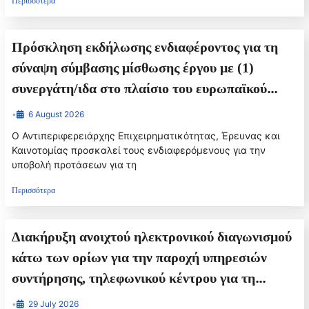
Περισσότερα
Πρόσκληση εκδήλωσης ενδιαφέροντος για τη
σύναψη σύμβασης μίσθωσης έργου με (1)
συνεργάτη/ιδα στο πλαίσιο του ευρωπαϊκού
έργου «Women for Science, Technology,
•
6 August 2026
Engineering, and Mathematics in Europe
Ο Αντιπεριφερειάρχης Επιχειρηματικότητας, Έρευνας και
(«WeSTEMEU») – Γυναίκες για την Επιστήμη,
Καινοτομίας προσκαλεί τους ενδιαφερόμενους για την
υποβολή προτάσεων για τη
την Τεχνολογία, τη Μηχανική και τα
Μαθηματικά στην Ευρώπη», στο πλαίσιο του
Περισσότερα
προγράμματος Interreg Europe (project ID
01C0262).
Διακήρυξη ανοιχτού ηλεκτρονικού διαγωνισμού
κάτω των ορίων για την παροχή υπηρεσιών
συντήρησης, τηλεφωνικού κέντρου για τη
Διεύθυνση Μεταφορών και Επικοινωνιών της
•
29 July 2026