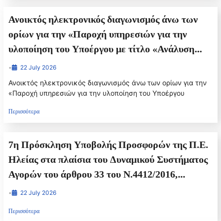
Ανοικτός ηλεκτρονικός διαγωνισμός άνω των
ορίων για την «Παροχή υπηρεσιών για την
υλοποίηση του Υποέργου με τίτλο «Ανάλυση
Υφιστάμενης Κατάστασης – Καλές Πρακτικές –
•
22 July 2026
Διασυνοριακές Στρατηγικές και Σχέδια –
Ανοικτός ηλεκτρονικός διαγωνισμός άνω των ορίων για την
Εξειδικευμένα Συστήματα για την Περιοχή
«Παροχή υπηρεσιών για την υλοποίηση του Υποέργου
Παρέμβασης του έργου “BREATH”
Περισσότερα
7η Πρόσκληση Υποβολής Προσφορών της Π.Ε.
Ηλείας στα πλαίσια του Δυναμικού Συστήματος
Αγορών του άρθρου 33 του Ν.4412/2016,
τετραετούς διάρκειας (2024-2028), για την
•
22 July 2026
ανάθεση υπηρεσιών μεταφοράς μαθητών
Περισσότερα
Πρωτοβάθμιας και Δευτεροβάθμιας