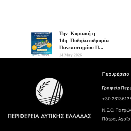
Την Κυριακή η
14η Ποδηλατοδρομία
Πανεπιστημίου Π...
14 May 2026
Περιφέρεια 
Γραφείο Περ
+30 26136135
Ν.Ε.Ο. Πατρώ
Πάτρα, Αχαΐα