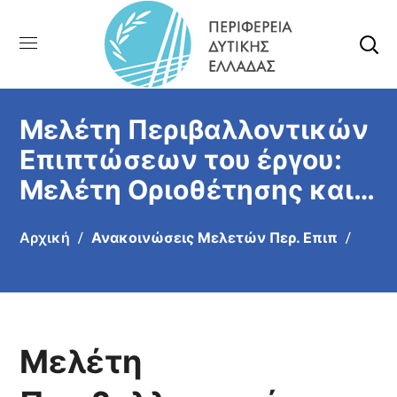
Μελέτη Περιβαλλοντικών
Επιπτώσεων του έργου:
Μελέτη Οριοθέτησης και
Έργων Αντιπλημμυρικής
Αρχική
Ανακοινώσεις Μελετών Περ. Επιπ
Προστασίας στη θέση ΑΓ.
ΑΝΔΡΕΑΣ Δ.Ε. Φαρρών, Δ.
Ερυμάνθου, Π.Ε. Αχαΐας
(ΠΕΤ: 2510003227).
Μελέτη