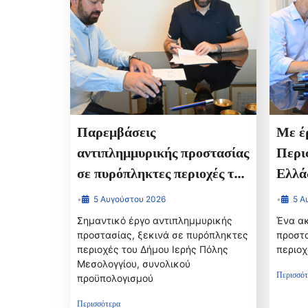
Παρεμβάσεις
Με έρ
αντιπλημμυρικής προστασίας
Περι
σε πυρόπληκτες περιοχές της
Ελλά
Ι.Π. Μεσολογγίου
αντιπ
•
5 Αυγούστου 2026
•
5 Α
πυρόπ
Σημαντικό έργο αντιπλημμυρικής
Ένα ακ
Αχαΐ
προστασίας, ξεκινά σε πυρόπληκτες
προστα
περιοχές του Δήμου Ιερής Πόλης
περιο
Μεσολογγίου, συνολικού
Περισσότ
προϋπολογισμού
Περισσότερα