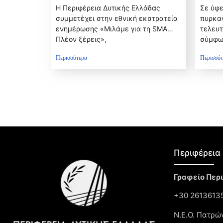
την 
Η Περιφέρεια Δυτικής Ελλάδας
Σε ύφε
πυρκ
συμμετέχει στην εθνική εκστρατεία
πυρκαγ
ενημέρωσης «Μιλάμε για τη SMA…
τελευτ
Πλέον ξέρεις»,
σύμφω
Περισσότερα
Περισσότ
Περιφέρεια 
Γραφείο Περ
+30 26136135
Ν.Ε.Ο. Πατρώ