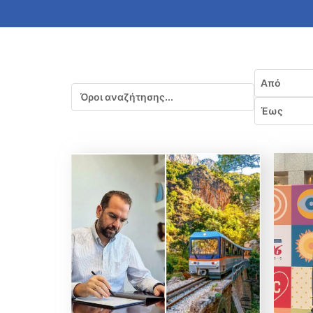
Εύρος ημ
Από
Αναζήτηση
Έως