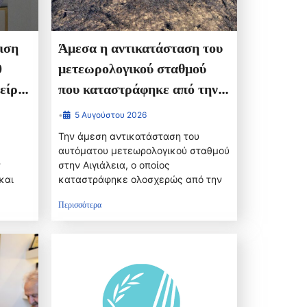
ιση
Άμεσα η αντικατάσταση του
0
μετεωρολογικού σταθμού
είρο
που καταστράφηκε από την
.
πυρκαγιά στην Αιγιάλεια –
•
5 Αυγούστου 2026
Φωκίων Ζαΐμης:
Την άμεση αντικατάσταση του
«Συνεχίζεται αδιάλειπτα η
αυτόματου μετεωρολογικού σταθμού
ν
στην Αιγιάλεια, ο οποίος
λειτουργία του δικτύου»
και
καταστράφηκε ολοσχερώς από την
Περισσότερα