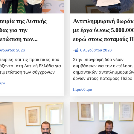
ειρία της Δυτικής
Αντιπλημμυρική θωράκ
ας για την
με έργα ύψους 5.000.00
μετώπιση των
ευρώ στους ποταμούς Π
τώσεων της κλιματικής
και Παραπείρο της Π.Ε
υγούστου 2026
•
6 Αυγούστου 2026
ης στη Δημόσια Υγεία
Αχαίας
πειρίες και τις πρακτικές που
Στην υπογραφή δύο νέων
υσιάστηκε στις ΗΠΑ
ζονται στη Δυτική Ελλάδα για
συμβάσεων για την εκτέλεση
τιμετώπιση των σύγχρονων
σημαντικών αντιπλημμυρικώ
έργων στους ποταμούς Πείρο 
ερα
Περισσότερα