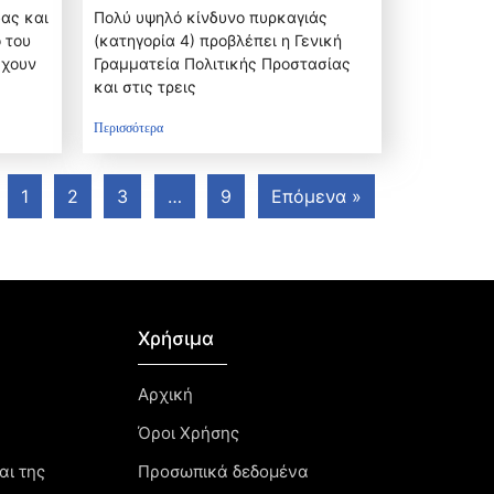
ας και
Πολύ υψηλό κίνδυνο πυρκαγιάς
 του
(κατηγορία 4) προβλέπει η Γενική
έχουν
Γραμματεία Πολιτικής Προστασίας
και στις τρεις
Περισσότερα
1
2
3
…
9
Επόμενα »
Χρήσιμα
Αρχική
Όροι Χρήσης
αι της
Προσωπικά δεδομένα