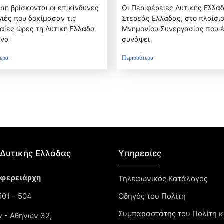
αντιμετώπιση των
ση βρίσκονται οι επικίνδυνες
Οι Περιφέρειες Δυτικής Ελλάδ
αγιών
ιές που δοκίμασαν τις
Στερεάς Ελλάδας, στο πλαίσιο
αίες ώρες τη Δυτική Ελλάδα
Μνημονίου Συνεργασίας που 
να
συνάψει
ερα
Περισσότερα
Δυτικής Ελλάδας​
Υπηρεσίες
ιφερειάρχη
Τηλεφωνικός Κατάλογος
01 – 504
Οδηγός του Πολίτη
Συμπαραστάτης του Πολίτη κ
ν - Αθηνών 32,