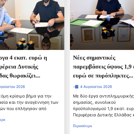
γα 4 εκατ. ευρώ η
Νέες σημαντικές
φέρεια Δυτικής
παρεμβάσεις ύψους 1,9 
δας θωρακίζει
ευρώ σε πυρόπληκτες
λημμυρικά τις
περιοχές της Π.Ε. Αχαΐα
υγούστου 2026
•
4 Αυγούστου 2026
ληκτες περιοχές της
όμη κρίσιμο βήμα για την
Με δύο έργα αντιπλημμυρικής
ας
σία και την αναγέννηση των
σημασίας, συνολικού
χών που επλήγησαν από
προϋπολογισμού 1,9 εκατ. ευρ
Περιφέρεια Δυτικής Ελλάδας 
ερα
Περισσότερα