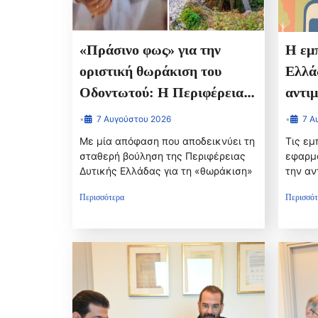
«Πράσινο φως» για την
Η εμπ
οριστική θωράκιση του
Ελλάδ
Οδοντωτού: Η Περιφέρεια
αντι
Δυτικής Ελλάδας διαθέτει
επιπ
•
7 Αυγούστου 2026
•
7 Α
1,86 εκατ. ευρώ για την
κρίσ
Με μία απόφαση που αποδεικνύει τη
Τις εμ
μελέτη επαναλειτουργίας του
παρο
σταθερή βούληση της Περιφέρειας
εφαρμό
Δυτικής Ελλάδας για τη «θωράκιση»
την αν
ιστορικού σιδηρόδρομου
Περισσότερα
Περισσότ