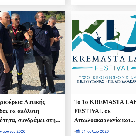
ριφέρεια Δυτικής
Το 1ο KREMASTA LA
δας σε απόλυτη
FESTIVAL σε
ότητα, συνδράμει στην
Αιτωλοακαρνανία και
η γραμμή της μάχης για
Ευρυτανία
υγούστου 2026
•
31 Ιουλίου 2026