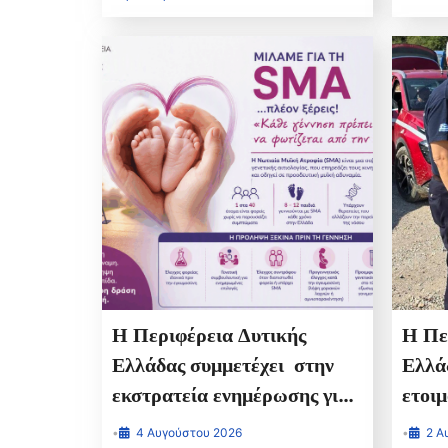
Η Περιφέρεια Δυτικής
Η Πε
Ελλάδας συμμετέχει στην
Ελλά
εκστρατεία ενημέρωσης για
ετοιμ
τη Νωτιαία Μυϊκή Ατροφία
πρώτ
•
4 Αυγούστου 2026
•
2 Α