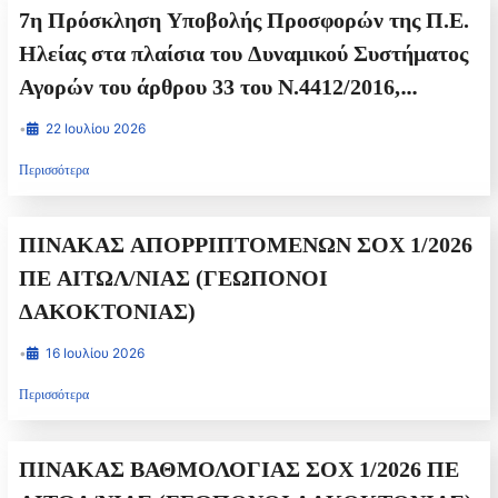
7η Πρόσκληση Υποβολής Προσφορών της Π.Ε.
Ηλείας στα πλαίσια του Δυναμικού Συστήματος
Αγορών του άρθρου 33 του Ν.4412/2016,
τετραετούς διάρκειας (2024-2028), για την
•
22 Ιουλίου 2026
ανάθεση υπηρεσιών μεταφοράς μαθητών
Περισσότερα
Πρωτοβάθμιας και Δευτεροβάθμιας
Εκπαίδευσης χωρικής αρμοδιότητας της
ΠΙΝΑΚΑΣ ΑΠΟΡΡΙΠΤΟΜΕΝΩΝ ΣΟΧ 1/2026
Περιφερειακής Ενότητας Ηλείας για το σχολικό
ΠΕ ΑΙΤΩΛ/ΝΙΑΣ (ΓΕΩΠΟΝΟΙ
έτος 2026-2027
ΔΑΚΟΚΤΟΝΙΑΣ)
•
16 Ιουλίου 2026
Περισσότερα
ΠΙΝΑΚΑΣ ΒΑΘΜΟΛΟΓΙΑΣ ΣΟΧ 1/2026 ΠΕ