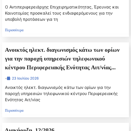
sustainable innovation of SMEs» _ «Γαλάζιες
Ο Αντιπεριφερειάρχης Επιχειρηματικότητας, Έρευνας και
Τεχνολογίες για την ανταγωνιστικότητα και τη
Καινοτομίας προσκαλεί τους ενδιαφερόμενους για την
υποβολή προτάσεων για τη
βιώσιμη καινοτομία των ΜΜΕ», με ακρωνύμιο
“BLUE TECH”, του προγράμματος Interreg VI-
Περισσότερα
A Ελλάδα-Ιταλία (GR-IT).
Aνοικτός ηλεκτ. διαγωνισμός κάτω των ορίων
για την παροχή υπηρεσιών τηλεφωνικού
κέντρου Περιφερειακής Ενότητας Αιτ/νίας
Περιφέρειας Δυτικής Ελλάδας, εκτιμώμενης
•
23 Ιουλίου 2026
αξίας 148.800,00 € συμπεριλαμβανομένου ΦΠΑ
Aνοικτός ηλεκτ. διαγωνισμός κάτω των ορίων για την
24%.
παροχή υπηρεσιών τηλεφωνικού κέντρου Περιφερειακής
Ενότητας Αιτ/νίας
Περισσότερα
Διακήρυξη_12/2026