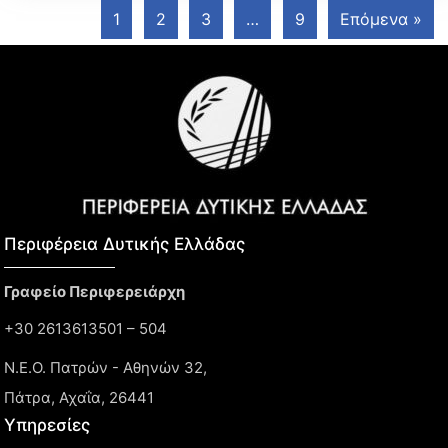
1
2
3
…
9
Επόμενα »
Περιφέρεια Δυτικής Ελλάδας​
Γραφείο Περιφερειάρχη
+30 2613613501 – 504
Ν.Ε.Ο. Πατρών - Αθηνών 32,
Πάτρα, Αχαΐα, 26441
Υπηρεσίες