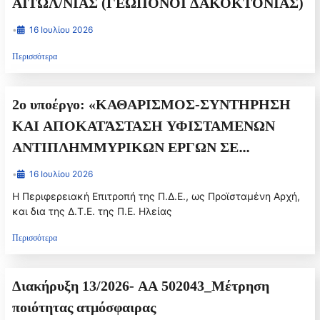
ΑΙΤΩΛ/ΝΙΑΣ (ΓΕΩΠΟΝΟΙ ΔΑΚΟΚΤΟΝΙΑΣ)
•
16 Ιουλίου 2026
Περισσότερα
2ο υποέργο: «ΚΑΘΑΡΙΣΜΟΣ-ΣΥΝΤΗΡΗΣΗ
ΚΑΙ ΑΠΟΚΑΤΆΣΤΑΣΗ ΥΦΙΣΤΑΜΕΝΩΝ
ΑΝΤΙΠΛΗΜΜΥΡΙΚΩΝ ΕΡΓΩΝ ΣΕ
ΠΟΤΑΜΟΥΣ ΚΑΙ ΧΕΙΜΑΡΟΥΣ ΤΩΝ
•
16 Ιουλίου 2026
ΥΔΑΤΙΚΩΝ ΔΙΑΜΕΡΙΣΜΑΤΩΝ ΒΟΡΕΙΑΣ
Η Περιφερειακή Επιτροπή της Π.Δ.Ε., ως Προϊσταμένη Αρχή,
ΚΑΙ ΝΟΤΙΑΣ ΠΕΛΟΠΟΝΝΗΣΟΥ
και δια της Δ.Τ.Ε. της Π.Ε. Ηλείας
ΑΡΜΟΔΙΟΤΗΤΑΣ ΤΗΣ ΠΕ ΗΛΕΙΑΣ (ΕΤΗ
Περισσότερα
2026-2027)» προϋπολογισμού: 2.400.000,00€
(δαπάνη εργασιών, Γ.Ε. & Ο.Ε., Απρόβλεπτα,
Διακήρυξη 13/2026- ΑΑ 502043_Μέτρηση
Απολογιστικά (ΑΕΚΚ), Αναθεώρηση και ΦΠΑ)
ποιότητας ατμόσφαιρας