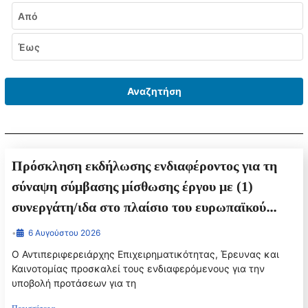
Εύρος ημερομηνιών
Από
Έως
Αναζητήση
Πρόσκληση εκδήλωσης ενδιαφέροντος για τη
σύναψη σύμβασης μίσθωσης έργου με (1)
συνεργάτη/ιδα στο πλαίσιο του ευρωπαϊκού
έργου «Women for Science, Technology,
•
6 Αυγούστου 2026
Engineering, and Mathematics in Europe
Ο Αντιπεριφερειάρχης Επιχειρηματικότητας, Έρευνας και
(«WeSTEMEU») – Γυναίκες για την Επιστήμη,
Καινοτομίας προσκαλεί τους ενδιαφερόμενους για την
υποβολή προτάσεων για τη
την Τεχνολογία, τη Μηχανική και τα