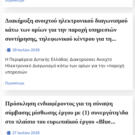
Μαθηματικά στην Ευρώπη», στο πλαίσιο του
Περισσότερα
προγράμματος Interreg Europe (project ID
01C0262).
Διακήρυξη ανοιχτού ηλεκτρονικού διαγωνισμού
κάτω των ορίων για την παροχή υπηρεσιών
συντήρησης, τηλεφωνικού κέντρου για τη
Διεύθυνση Μεταφορών και Επικοινωνιών της
•
29 Ιουλίου 2026
Π.Ε Ηλείας, για 24 μήνες
Η Περιφέρεια Δυτικής Ελλάδας Διακηρύσσει Ανοιχτό
Ηλεκτρονικό Διαγωνισμό κάτω των ορίων για την «παροχή
υπηρεσιών
Περισσότερα
Πρόσκληση ενδιαφέροντος για τη σύναψη
σύμβασης μίσθωσης έργου με (1) συνεργάτη/ιδα
στο πλαίσιο του ευρωπαϊκού έργου «Blue
Technologies for competitiveness and
•
27 Ιουλίου 2026