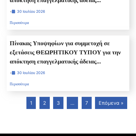
απόκτηση επαγγελματικής άδειας
Αρχιτεχνίτη ψυκτικού και Πιστοποιητικό ΙΙ
•
30 Ιουλίου 2026
για την Τέταρτη 5/8/2026 ΩΡΑ
Περισσότερα
ΠΡΟΣΕΛΕΥΣΗΣ 14:00 ΩΡΑ ΕΞΕΤΑΣΗΣ
16.00
Πίνακας Υποψηφίων για συμμετοχή σε
εξετάσεις ΘΕΩΡΗΤΙΚΟΥ ΤΥΠΟΥ για την
απόκτηση επαγγελματικής άδειας
ΧΕΙΡΙΣΤΗ ΜΗΧΑΝΗΜΑΤΩΝ ΕΡΓΟΥ
•
30 Ιουλίου 2026
ΔΕΥΤΕΡΑ 24-8-2026 ΩΡΑ ΠΡΟΣΕΛΕΥΣΗΣ
Περισσότερα
14:00 ΩΡΑ ΕΞΕΤΑΣΗΣ 16.00
1
2
3
…
7
Επόμενα »