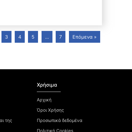
3
4
5
…
7
Επόμενα »
Χρήσιμα
Αρχική
Όροι Χρήσης
αι της
Προσωπικά δεδομένα
Πολιτική Cookies