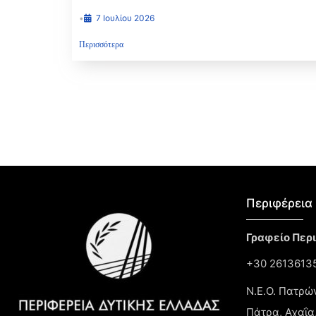
•
7 Ιουλίου 2026
Περισσότερα
Περιφέρεια 
Γραφείο Περ
+30 26136135
Ν.Ε.Ο. Πατρώ
Πάτρα, Αχαΐα