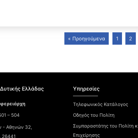
« Προηγούμενα
1
2
Δυτικής Ελλάδας​
Υπηρεσίες
ιφερειάρχη
Τηλεφωνικός Κατάλογος
01 – 504
Οδηγός του Πολίτη
Συμπαραστάτης του Πολίτη κ
ν - Αθηνών 32,
Επιχείρησης
, 26441