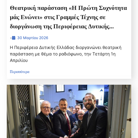
Θεατρική παράσταση «Η Πρώτη Συχνότητα
μάς Ενώνει» στις Γραμμές Τέχνης σε
διοργάνωση της Περιφέρειας Δυτικής
Ελλάδας
•
30 Μαρτίου 2026
Η Περιφέρεια Δυτικής Ελλάδας διοργανώνει θεατρική
παράσταση με θέμα το ραδιόφωνο, την Τετάρτη 1η
Απριλίου
Περισσότερα