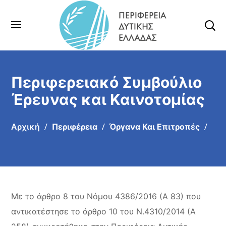
Περιφερειακό Συμβούλιο
Έρευνας και Καινοτομίας
Αρχική
Περιφέρεια
Όργανα Και Επιτροπές
Με το άρθρο 8 του Νόμου 4386/2016 (Α 83) που
αντικατέστησε το άρθρο 10 του Ν.4310/2014 (Α