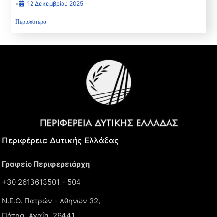
ΦΥΣΙΚΩΝ ΠΟΡΩΝ ΠΕΡΙΦΕΡΕΙΑΚΟΥ
•
12 Δεκεμβρίου 2025
ΣΥΜΒΟΥΛΙΟΥ ΔΥΤΙΚΗΣ ΕΛΛΑΔΑΣ
Περισσότερα
Περιφέρεια Δυτικής Ελλάδας​
Γραφείο Περιφερειάρχη
+30 2613613501 – 504
Ν.Ε.Ο. Πατρών - Αθηνών 32,
Πάτρα, Αχαΐα, 26441