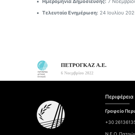
Ημερομηνία Δημοσίευσης:
7 Νοεμβρίο
Τελευταία Ενημέρωση:
24 Ιουλίου 202
ΠΕΤΡΟΓΚΑΖ Α.Ε.
6 Νοεμβρίου 2022
Περιφέρεια 
Γραφείο Περ
+30 26136135
Ν.Ε.Ο. Πατρώ