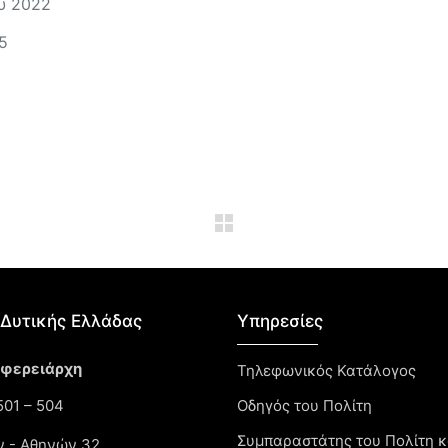
υ 2022
5
Δυτικής Ελλάδας​
Υπηρεσίες
ιφερειάρχη
Τηλεφωνικός Κατάλογος
01 – 504
Οδηγός του Πολίτη
Συμπαραστάτης του Πολίτη κ
ν - Αθηνών 32,