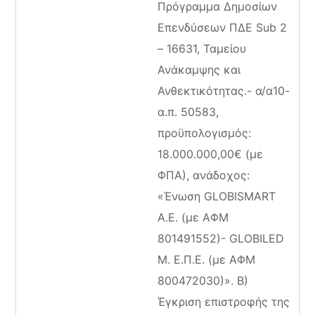
Πρόγραμμα Δημοσίων
Επενδύσεων ΠΔΕ Sub 2
– 16631, Ταμείου
Ανάκαμψης και
Ανθεκτικότητας.- α/α10-
α.π. 50583,
προϋπολογισμός:
18.000.000,00€ (με
ΦΠΑ), ανάδοχος:
«Ένωση GLOBISMART
A.E. (με ΑΦΜ
801491552)- GLOBILED
M. Ε.Π.Ε. (με ΑΦΜ
800472030)». Β)
Έγκριση επιστροφής της