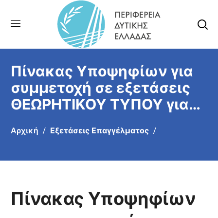
Πίνακας Υποψηφίων για
συμμετοχή σε εξετάσεις
ΘΕΩΡΗΤΙΚΟΥ ΤΥΠΟΥ για
την απόκτηση
Αρχική
Εξετάσεις Επαγγέλματος
επαγγελματικής άδειας
Αρχιτεχνίτη ψυκτικού και
Πιστοποιητικό ΙΙ για την
ΠΕΜΠΤΗ 30/7/2026 ΩΡΑ
Πίνακας Υποψηφίων
ΠΡΟΣΕΛΕΥΣΗΣ 14:00 ΩΡΑ