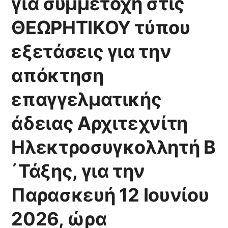
για συμμετοχή στις
Παρασκευή 12 Ιουνίου
2026, ώρα προσέλευσης
ΘΕΩΡΗΤΙΚΟΥ τύπου
13.00 και ώρα εξέτασης
εξετάσεις για την
15.00
απόκτηση
επαγγελματικής
άδειας Αρχιτεχνίτη
Ηλεκτροσυγκολλητή Β
΄Τάξης, για την
Παρασκευή 12 Ιουνίου
2026, ώρα