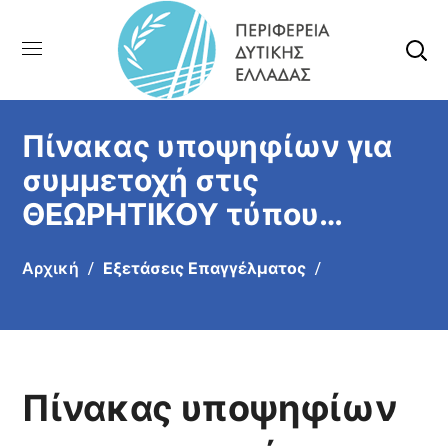
Πίνακας υποψηφίων για
συμμετοχή στις
ΘΕΩΡΗΤΙΚΟΥ τύπου
εξετάσεις για την
Αρχική
Εξετάσεις Επαγγέλματος
απόκτηση
επαγγελματικής άδειας
Αρχιτεχνίτη
Ηλεκτροσυγκολλητή Β
Πίνακας υποψηφίων
΄Τάξης, για την