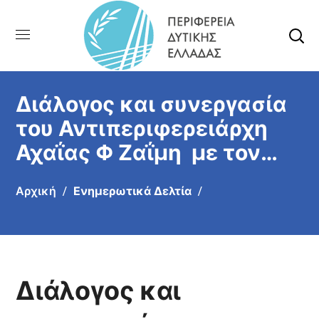
Διάλογος και συνεργασία
του Αντιπεριφερειάρχη
Αχαΐας Φ Ζαΐμη με τον
κλάδο της Εστίασης για
Αρχική
Ενημερωτικά Δελτία
την ενίσχυση της
προστασίας των
καταναλωτών
Διάλογος και