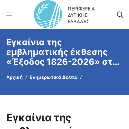
Εγκαίνια της
εμβληματικής έκθεσης
«Έξοδος 1826-2026» στο
Μέγαρο Χρυσόγελου: Ένα
Αρχική
Ενημερωτικά Δελτία
ιστορικό ορόσημο για τα
200 χρόνια από την
Ηρωική Έξοδο
Εγκαίνια της