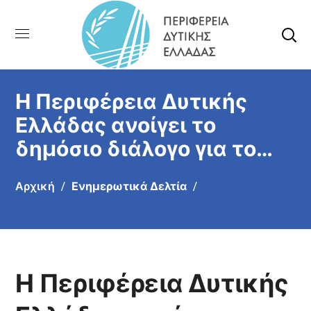
Η Περιφέρεια Δυτικής
Ελλάδας ανοίγει το
δημόσιο διάλογο για το
νέο Στρατηγικό Σχέδιο
Αρχική
Ενημερωτικά Δελτία
της ΚΑΠ 2028–2034
Γραφείο Τύπου ΠΔΕ
Η Περιφέρεια Δυτικής