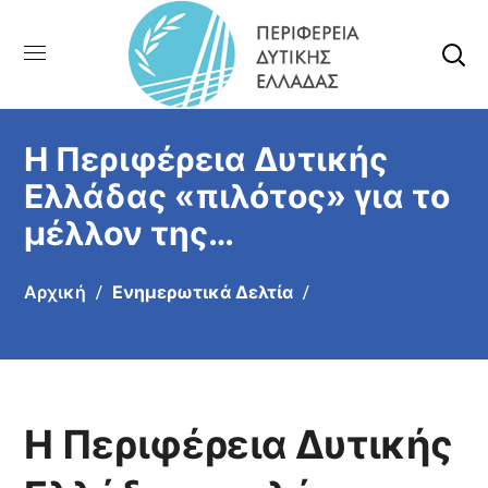
Η Περιφέρεια Δυτικής
Ελλάδας «πιλότος» για το
μέλλον της
Περιφερειακής
Αρχική
Ενημερωτικά Δελτία
Ανάπτυξης – Ξεκίνησαν οι
τεχνικές συναντήσεις με
τον ΟΟΣΑ για την
στρατηγική μετά το 2027
Η Περιφέρεια Δυτικής