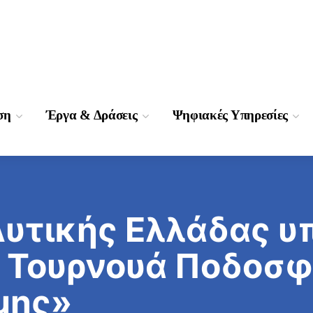
ση
Έργα & Δράσεις
Ψηφιακές Υπηρεσίες
Δυτικής Ελλάδας υ
ς Τουρνουά Ποδοσ
μης»