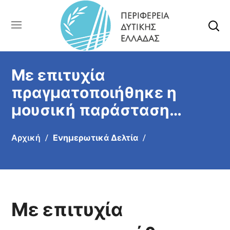
Με επιτυχία
πραγματοποιήθηκε η
μουσική παράσταση
“Μύρο από μνήμη και
Αρχική
Ενημερωτικά Δελτία
σπαθί”
Με επιτυχία