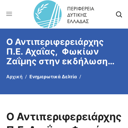
Ο Αντιπεριφερειάρχης
Π.Ε. Αχαΐας, Φωκίων
Ζαΐμης στην εκδήλωση
για τη μεγάλη άσκηση του
Αρχική
Ενημερωτικά Δελτία
ΝΑΤΟ Tiger Meet 2026
στην 116 Πτέρυγα Μάχης
στον Άραξο
Ο Αντιπεριφερειάρχης