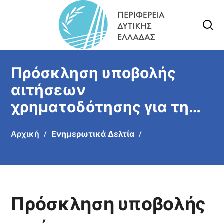
Πρόσκληση υποβολής
αιτήσεων
χρηματοδότησης για τη
Δράση 1.1.2 «Επενδύσεις
Αρχική
Ενημερωτικά Δελτία
στα αλιευτικά σκάφη
χωρίς αύξηση αλιευτικής
ικανότητας»
Πρόσκληση υποβολής