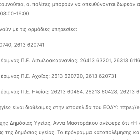
κουνούπια, οι πολίτες μπορούν να απευθύνονται δωρεάν 
08:00–16:00.
ούν με τις αρμόδιες υπηρεσίες:
20740, 2613 620741
Μέριμνας Π.Ε. Αιτωλοακαρνανίας: 26413 63201, 26313 6116
Μέριμνας Π.Ε. Αχαΐας: 2613 620720, 2613 620731
Μέριμνας Π.Ε. Ηλείας: 26213 60454, 26213 60428, 26213 
ίες είναι διαθέσιμες στην ιστοσελίδα του ΕΟΔΥ: https://e
ρχης Δημόσιας Υγείας, Άννα Μαστοράκου ανέφερε ότι «Η
ας της δημόσιας υγείας. Το πρόγραμμα καταπολέμησης κου