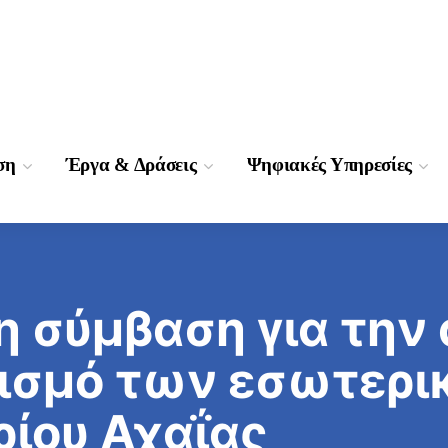
ση
Έργα & Δράσεις
Ψηφιακές Υπηρεσίες
 σύμβαση για την 
νισμό των εσωτερ
ρίου Αχαΐας