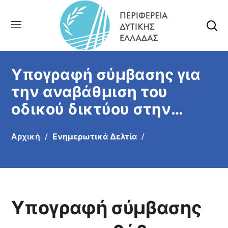
Υπογραφή σύμβασης για
την αναβάθμιση του
οδικού δικτύου στην
ορεινή Τριχωνίδα – Ξεκινά
Αρχική
Ενημερωτικά Δελτία
η Β’ Φάση του έργου
«Μελίγκοβα – Αμβρακιά»
Υπογραφή σύμβασης