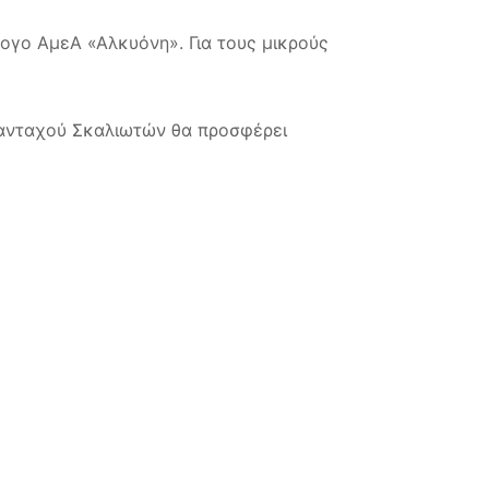
λογο ΑμεΑ «Αλκυόνη». Για τους μικρούς
πανταχού Σκαλιωτών θα προσφέρει