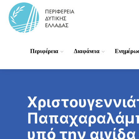
Περιφέρεια
Διαφάνεια
Ενημέρω
Χριστουγεννιάτ
Παπαχαραλάμπε
υπό την αιγίδα