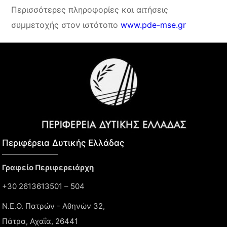
Περισσότερες πληροφορίες και αιτήσεις
συμμετοχής στον ιστότοπο
www.pde-mse.gr
Περιφέρεια Δυτικής Ελλάδας​
Γραφείο Περιφερειάρχη
+30 2613613501 – 504
Ν.Ε.Ο. Πατρών - Αθηνών 32,
Πάτρα, Αχαΐα, 26441