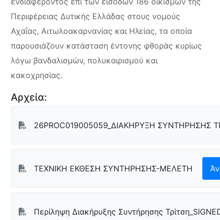
ενδιαφέροντος επί των εισόδων 186 οικισμών της
Περιφέρειας Δυτικής Ελλάδας στους νομούς
Αχαΐας, Αιτωλοακαρνανίας και Ηλείας, τα οποία
παρουσιάζουν κατάσταση έντονης φθοράς κυρίως
λόγω βανδαλισμών, πολυκαιρισμού και
κακοχρησίας.
Αρχεία:
26PROC019005059_ΔΙΑΚΗΡΥΞΗ ΣΥΝΤΗΡΗΣΗΣ ΤΡ
ΤΕΧΝΙΚΗ ΕΚΘΕΣΗ ΣΥΝΤΗΡΗΣΗΣ-ΜΕΛΕΤΗ
Άν
Περίληψη Διακήρυξης Συντήρησης Τρίτση_SIGNE