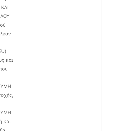
 ΚΑΙ
ΥΛΟΥ
κού
πλέον
EU):
ς και
 που
ΝΥΜΗ
τοχής,
ΝΥΜΗ
ή και
ξη