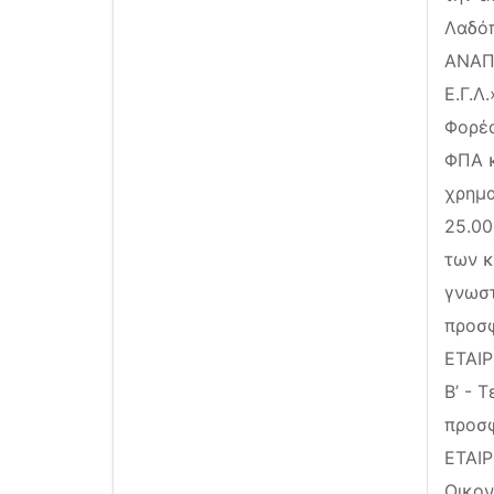
Λαδόπ
ΑΝΑΠ
Ε.Γ.Λ
Φορέα
ΦΠΑ κ
χρημα
25.00
των κ
γνωστ
προσ
ΕΤΑΙΡ
Β’ - 
προσ
ΕΤΑΙΡ
Οικον