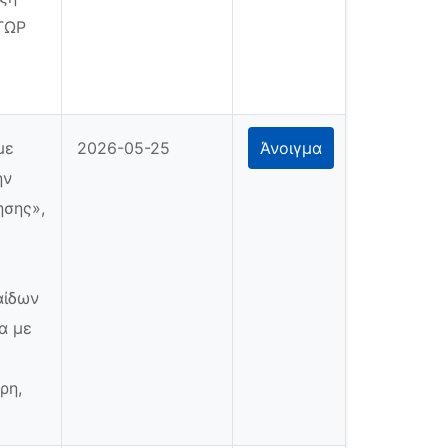
ΚΤΩΡ
με
2026-05-25
Άνοιγμα
ην
ησης»,
αίδων
α με
ρη,