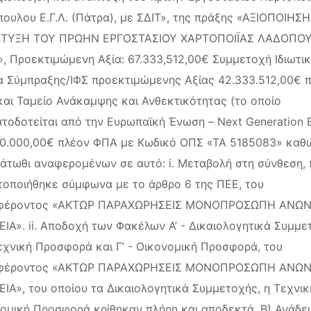
ουλου Ε.Γ.Λ. (Πάτρα), με ΣΔΙΤ», της πράξης «ΑΞΙΟΠΟΙΗΣΗ
ΤΥΞΗ ΤΟΥ ΠΡΩΗΝ ΕΡΓΟΣΤΑΣΙΟΥ ΧΑΡΤΟΠΟΙΪΑΣ ΛΑΔΟΠΟ
.», Προεκτιμώμενη Αξία: 67.333,512,00€ Συμμετοχή Ιδιωτι
 Σύμπραξης/ΙΦΣ προεκτιμώμενης Αξίας 42.333.512,00€ 
αι Ταμείο Ανάκαμψης και Ανθεκτικότητας (το οποίο
τοδοτείται από την Ευρωπαϊκή Ένωση – Next Generation 
0.000,00€ πλέον ΦΠΑ με Κωδικό ΟΠΣ «ΤΑ 5185083» καθώ
άτωθι αναφερομένων σε αυτό: i. Mεταβολή στη σύνθεση,
οποιήθηκε σύμφωνα με το άρθρο 6 της ΠΕΕ, του
φέροντος «ΑΚΤΩΡ ΠΑΡΑΧΩΡΗΣΕΙΣ ΜΟΝΟΠΡΟΣΩΠΗ ΑΝΩ
ΕΙΑ». ii. Αποδοχή των Φακέλων Α’ - Δικαιολογητικά Συμμε
Τεχνική Προσφορά και Γ’ - Οικονομική Προσφορά, του
φέροντος «ΑΚΤΩΡ ΠΑΡΑΧΩΡΗΣΕΙΣ ΜΟΝΟΠΡΟΣΩΠΗ ΑΝΩ
ΕΙΑ», του οποίου τα Δικαιολογητικά Συμμετοχής, η Τεχνικ
ομική Προσφορά κρίθηκαν πλήρη και αποδεκτά. B) Ανάδει