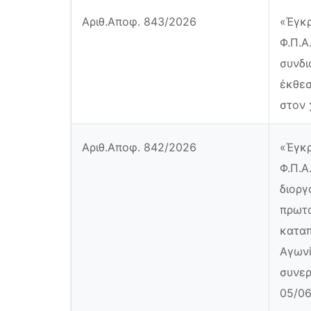
Αριθ.Αποφ. 843/2026
«Έγκρ
Φ.Π.Α
συνδι
έκθεσ
στον 
Αριθ.Αποφ. 842/2026
«Έγκρ
Φ.Π.Α
διοργ
πρωτα
καταπ
Αγωνί
συνερ
05/06