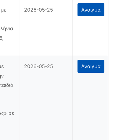
(με
2026-05-25
Άνοιγμα
λλήνια
6,
με
2026-05-25
Άνοιγμα
ην
παιδιά
ας» σε