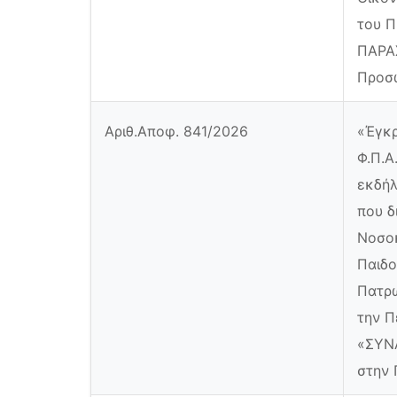
του Π
ΠΑΡΑ
Προσω
Αριθ.Αποφ. 841/2026
«Έγκρ
Φ.Π.Α
εκδήλ
που δ
Νοσοκ
Παιδο
Πατρώ
την Π
«ΣΥΝΑ
στην 