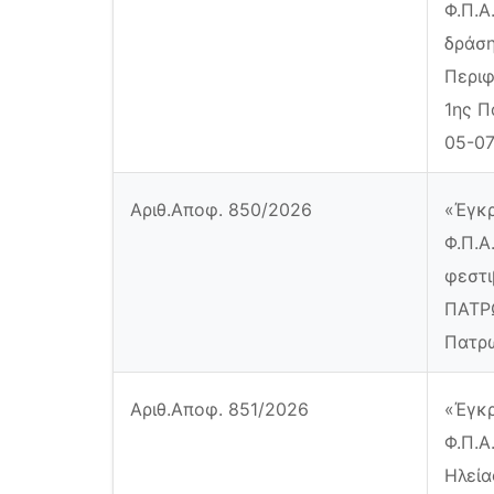
Φ.Π.Α
δράση
Περιφ
1ης Π
05-07
Αριθ.Αποφ. 850/2026
«Έγκρ
Φ.Π.Α
φεστι
ΠΑΤΡΩ
Πατρ
Αριθ.Αποφ. 851/2026
«Έγκρ
Φ.Π.Α
Ηλεία