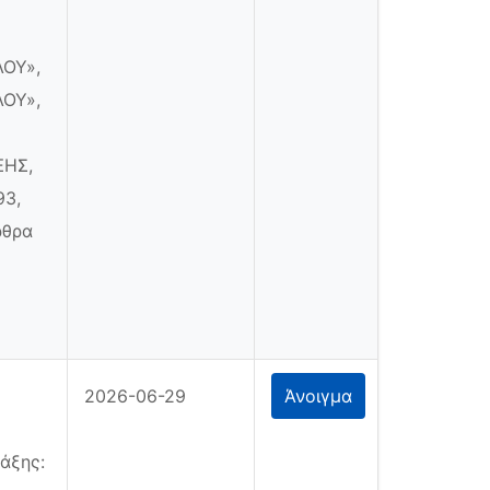
ΟΥ»,
ΟΥ»,
ΞΗΣ,
93,
ρθρα
2026-06-29
Άνοιγμα
άξης: