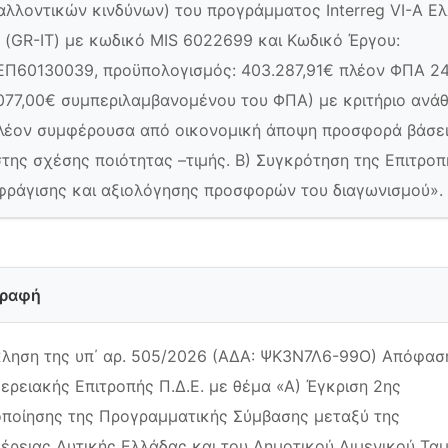
αλλοντικών κινδύνων) του προγράμματος Interreg VI-A Ε
α (GR-IT) με κωδικό MIS 6022699 και Κωδικό Έργου:
Π60130039, προϋπολογισμός: 403.287,91€ πλέον ΦΠΑ 2
077,00€ συμπεριλαμβανομένου του ΦΠΑ) με κριτήριο ανά
λέον συμφέρουσα από οικονομική άποψη προσφορά βάσει
στης σχέσης ποιότητας –τιμής. Β) Συγκρότηση της Επιτροπ
ράγισης και αξιολόγησης προσφορών του διαγωνισμού».
γραφή
ληση της υπ΄ αρ. 505/2026 (ΑΔΑ: ΨΚ3Ν7Λ6-99Ο) Απόφασ
ερειακής Επιτροπής Π.Δ.Ε. με θέμα «Α) Έγκριση 2ης
ποίησης της Προγραμματικής Σύμβασης μεταξύ της
έρειας Δυτικής Ελλάδας και του Δημοτικού Λιμενικού Ταμ