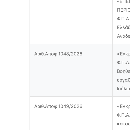
«ΕΠΕ
ΠΕΡΙΟ
Φ.Π.Α
Ελλάδ
Ανάδε
Αριθ.Αποφ.1048/2026
«Έγκρ
Φ.Π.Α
Βοηθε
εργαζ
Ιούλιο
Αριθ.Αποφ.1049/2026
«Έγκρ
Φ.Π.Α
κατασ