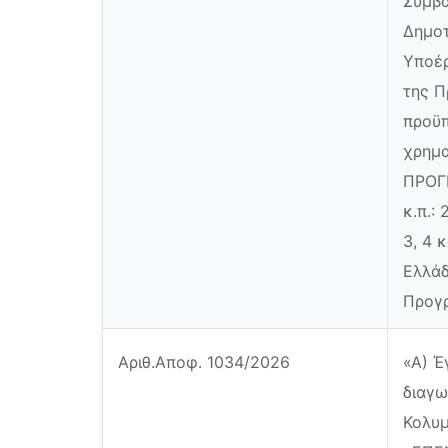
Σύμβα
Δημοτ
Υποέ
της 
προϋπ
χρημ
ΠΡΟΓ
κ.π.:
3, 4 
Ελλάδ
Προγρ
Αριθ.Αποφ. 1034/2026
«Α) Έ
διαγω
Κολυμ