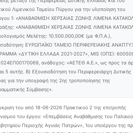
σης μεταξύ της Περιφέρειας Δυτικής Ελλάδας και του
ικού Λιμενικού Ταμείου Πύργου για την υλοποίηση του
ργου 1: «ΑΝΑΒΑΘΜΙΣΗ ΧΕΡΣΑΙΑΣ ΖΩΝΗΣ ΛΙΜΕΝΑ ΚΑΤΑΚΟΛ
Πράξης: «ΑΝΑΒΑΘΜΙΣΗ ΧΕΡΣΑΙΑΣ ΖΩΝΗΣ ΛΙΜΕΝΑ ΚΑΤΑΚΟΛ
ολογισμός Μελέτης: 10.500.000,00€ (με Φ.Π.Α.),
ατοδότηση: ΕΥΡΩΠΑΪΚΟ ΤΑΜΕΙΟ ΠΕΡΙΦΕΡΕΙΑΚΗΣ ΑΝΑΠΤΥ
ΡΑΜΜΑ «ΔΥΤΙΚΗ ΕΛΛΑΔΑ 2021-2027», MIS (ΟΠΣ): 60050
 2024ΕΠ00170069, ανάδοχος: «ΑΕΤΕΘ Α.Ε.», ως προς τα ά
και 5 αυτής. Β) Εξουσιοδότηση του Περιφερειάρχη Δυτικής
ας για την υπογραφή της 2ης τροποποίησης της
αμματικής Σύμβασης».
γκριση του από 18-06-2026 Πρακτικού 2 της επιτροπής
νισμού του έργου: «Επεμβάσεις Αναβάθμισης του Παλαιού
βητηρίου Περιοχής Αγυιάς Πατρών», 1ου υποέργου της πρ