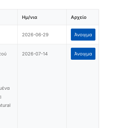
Ημ/νια
Αρχείο
2026-06-29
Άνοιγμα
τού
2026-07-14
Άνοιγμα
υμένα
ε
tural