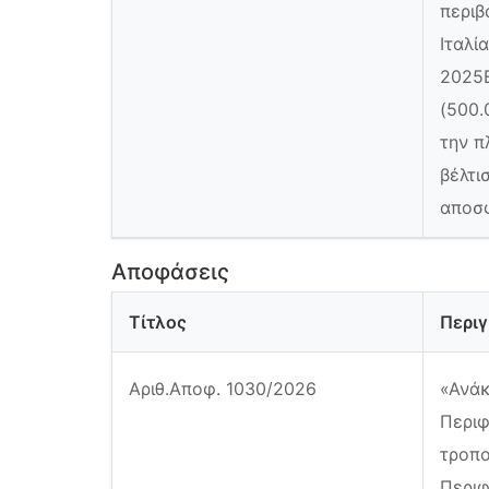
περιβ
Ιταλί
2025Ε
(500.
την π
βέλτι
αποσφ
Αποφάσεις
Τίτλος
Περι
Αριθ.Αποφ. 1030/2026
«Ανάκ
Περιφ
τροπο
Περιφ