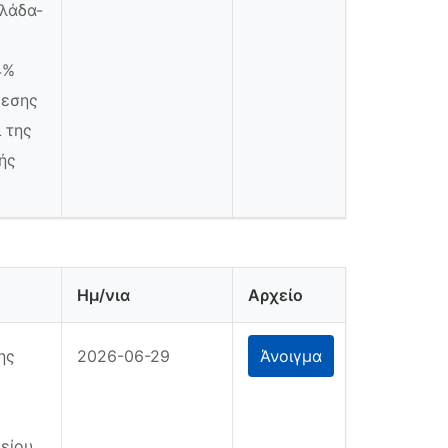
λλάδα-
4%
θεσης
 της
ής
Ημ/νια
Αρχείο
ης
2026-06-29
Άνοιγμα
είου