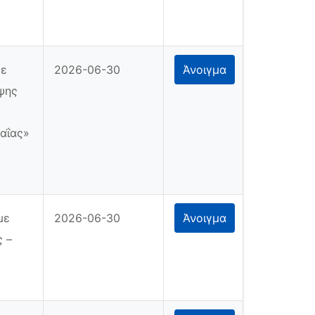
με
2026-06-30
Άνοιγμα
ηψης
αΐας»
με
2026-06-30
Άνοιγμα
ς –