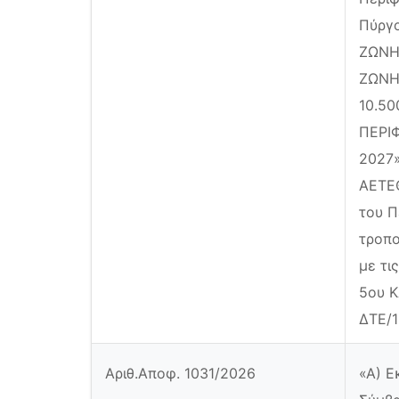
Πύργο
ΖΩΝΗ
ΖΩΝΗ
10.50
ΠΕΡΙ
2027»
ΑΕΤΕΘ
του Π
τροπο
με τι
5ου Κ
ΔΤΕ/1
Αριθ.Αποφ. 1031/2026
«Α) Ε