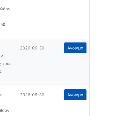
πλέον
 Β)
2026-06-30
Άνοιγμα
ων
ς τους
α
με
2026-06-30
Άνοιγμα
οθούν