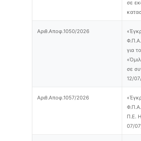
σε εκ
κατασ
Αριθ.Αποφ.1050/2026
«Έγκρ
Φ.Π.Α
για τ
«Όμιλ
σε συ
12/07
Αριθ.Αποφ.1057/2026
«Έγκρ
Φ.Π.Α
Π.Ε. 
07/07