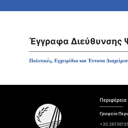
Έγγραφα Διεύθυνσης 
Πολιτικές, Εγχειρίδια και Έντυπα Διαχείρ
Περιφέρεια 
Γραφείο Περ
+30 26136135