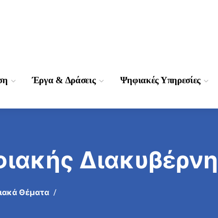
ση
Έργα & Δράσεις
Ψηφιακές Υπηρεσίες
φιακής Διακυβέρν
σιακά Θέματα