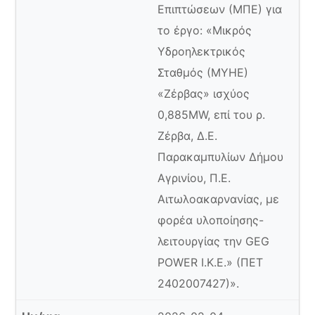
Επιπτώσεων (ΜΠΕ) για
το έργο: «Μικρός
Υδροηλεκτρικός
Σταθμός (ΜΥΗΕ)
«Ζέρβας» ισχύος
0,885MW, επί του ρ.
Ζέρβα, Δ.Ε.
Παρακαμπυλίων Δήμου
Αγρινίου, Π.Ε.
Αιτωλοακαρνανίας, με
φορέα υλοποίησης-
λειτουργίας την GEG
POWER Ι.Κ.Ε.» (ΠΕΤ
2402007427)».