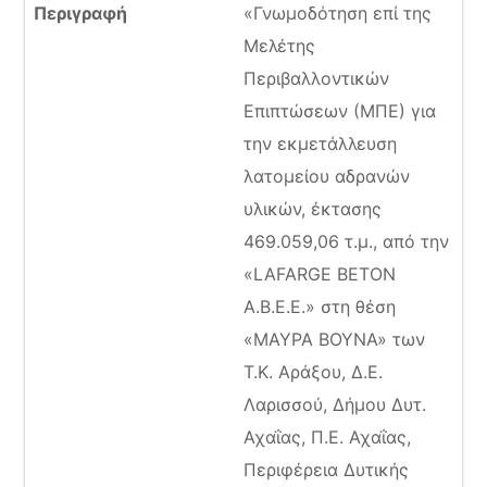
«Γνωμοδότηση επί της
Μελέτης
Περιβαλλοντικών
Επιπτώσεων (ΜΠΕ) για
την εκμετάλλευση
λατομείου αδρανών
υλικών, έκτασης
469.059,06 τ.μ., από την
«LAFARGE BETON
Α.Β.Ε.Ε.» στη θέση
«ΜΑΥΡΑ ΒΟΥΝΑ» των
Τ.Κ. Αράξου, Δ.Ε.
Λαρισσού, Δήμου Δυτ.
Αχαΐας, Π.Ε. Αχαΐας,
Περιφέρεια Δυτικής