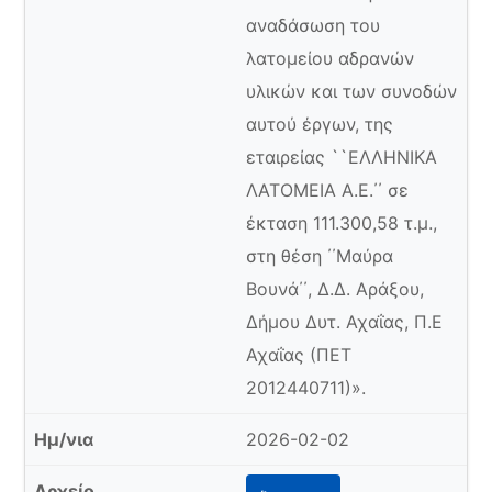
αναδάσωση του
λατομείου αδρανών
υλικών και των συνοδών
αυτού έργων, της
εταιρείας ``ΕΛΛΗΝΙΚΑ
ΛΑΤΟΜΕΙΑ Α.Ε.΄΄ σε
έκταση 111.300,58 τ.μ.,
στη θέση ΄΄Μαύρα
Βουνά΄΄, Δ.Δ. Αράξου,
Δήμου Δυτ. Αχαΐας, Π.Ε
Αχαΐας (ΠΕΤ
2012440711)».
2026-02-02