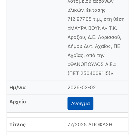
λατομείου αδρανών
υλικών, έκτασης
712.977,05 τ.μ., στη θέση
«ΜΑΥΡΑ ΒΟΥΝΑ» Τ.Κ.
Αράξου, Δ.Ε. Λαρισσού,
Δήμου Δυτ. Αχαΐας, ΠΕ
Αχαΐας, από την
«ΘΑΝΟΠΟΥΛΟΣ Α.Ε.»
(ΠΕΤ 2504009115)».
2026-02-02
Άνοιγμα
77/2025 ΑΠΟΦΑΣΗ